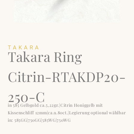
TAKARA
Takara Ring
Citrin-RTAKDP20-
250-C
in 585 Gelbgold ca.5,22gr.|Citrin Honiggelb mit
Kissenschliff 12mm|ca.9.80ct.|Legierung optional wählbar
in: 585GG|750GG|585WG|750WG