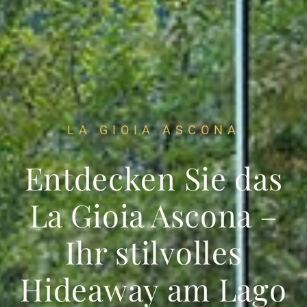
LA GIOIA ASCONA
Entdecken Sie das
La Gioia Ascona –
Ihr stilvolles
Hideaway am Lago