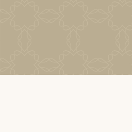
Viaggiare dall'aeroporto
(Malpensa)