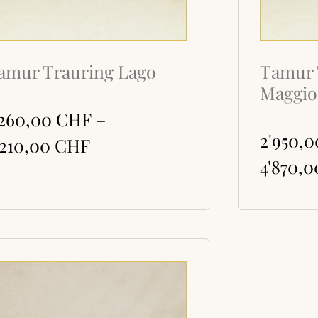
amur Trauring Lago
Tamur 
Maggio
'260,00
CHF
–
2'950,
'210,00
CHF
4'870,