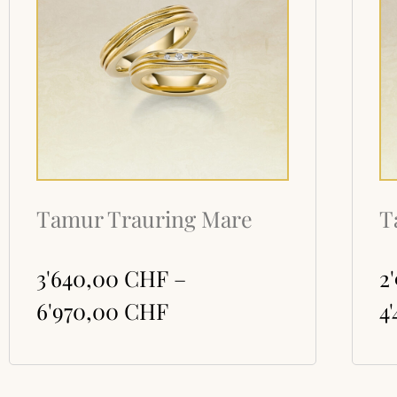
Tamur Trauring Mare
T
3'640,00
CHF
–
2
6'970,00
CHF
4