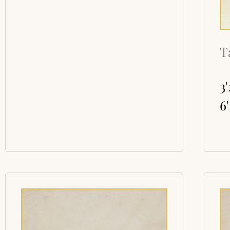
T
3
6