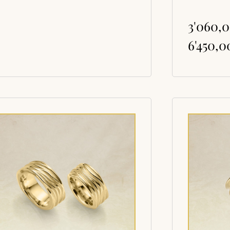
3'060,
6'450,