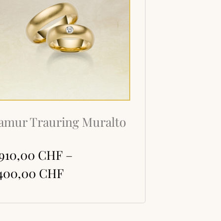
amur Trauring Muralto
'910,00
CHF
–
'400,00
CHF