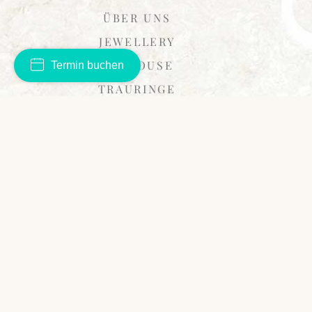
ÜBER UNS
JEWELLERY
ARTHOUSE
Termin buchen
TRAURINGE
SUITES
DESIGN
IMPRESSIONEN
EVENTS
SERVICES
KONTAKT
– URHEBER