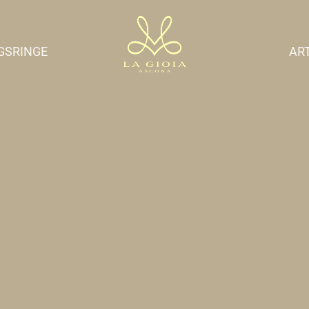
GSRINGE
AR