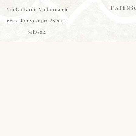
DATENS
Via Gottardo Madonna 66
6622 Ronco sopra Ascona
Schweiz
kontakt@lagioia-ascona.ch
LA GIOIA ASCONA
ARTHOUSE
– Office Hamburg –
Steindamm 3
20099 Hamburg
Deutschland
ECHT © 2026, LA GIOIA ASCONA –