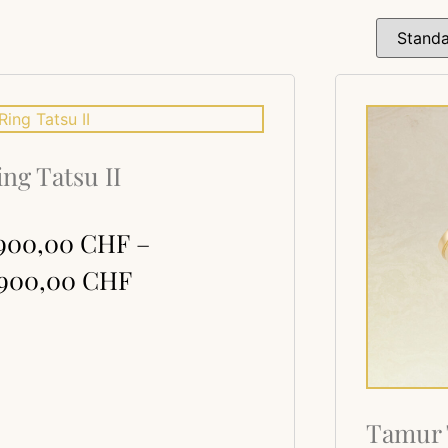
ing Tatsu II
'900,00
CHF
–
'900,00
CHF
Tamur 