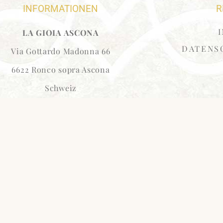
INFORMATIONEN
R
LA GIOIA ASCONA
DATENS
Via Gottardo Madonna 66
6622 Ronco sopra Ascona
Schweiz
kontakt@lagioia-ascona.ch
LA GIOIA ASCONA
ARTHOUSE
– Office Hamburg –
Steindamm 3
20099 Hamburg
Deutschland