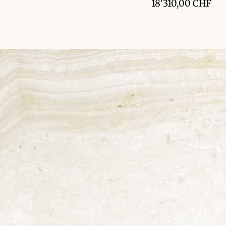
18'310,00
CHF