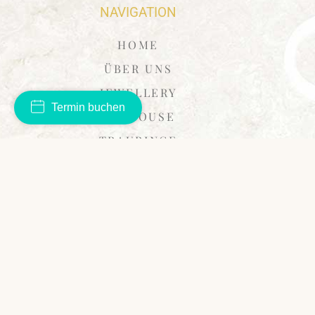
NAVIGATION
HOME
ÜBER UNS
JEWELLERY
Termin buchen
ARTHOUSE
TRAURINGE
SUITES
DESIGN
IMPRESSIONEN
EVENTS
SERVICES
KONTAKT