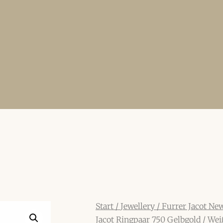
Start
/
Jewellery
/
Furrer Jacot New
Jacot Ringpaar 750 Gelbgold / Weiß