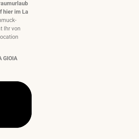
Traumurlaub
f hier im La
chmuck-
t Ihr von
location
A GIOIA