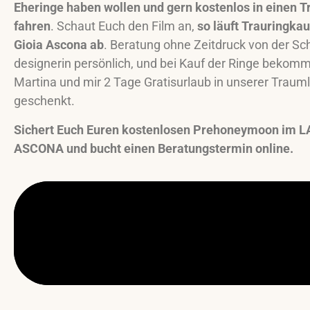
Eheringe haben wollen und gern kostenlos in einen 
fahren
. Schaut Euch den Film an,
so läuft Trauringkau
Gioia Ascona ab
. Beratung ohne Zeitdruck von der S
designerin persönlich, und bei Kauf der Ringe bekomm
Martina und mir 2 Tage Gratisurlaub in unserer Traum
geschenkt.
Sichert Euch Euren kostenlosen Prehoneymoon im L
ASCONA und bucht einen Beratungstermin online.