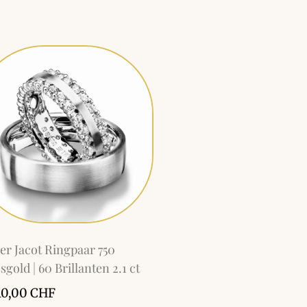
er Jacot Ringpaar 750
sgold | 60 Brillanten 2.1 ct
10,00
CHF