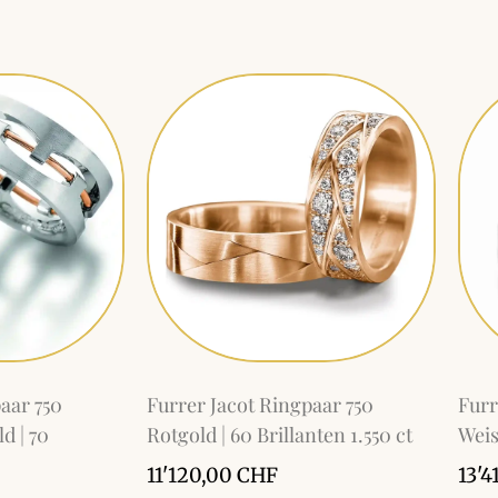
aar 750
Furrer Jacot Ringpaar 750
Furr
d | 70
Rotgold | 60 Brillanten 1.550 ct
Weis
11'120,00
CHF
13'4