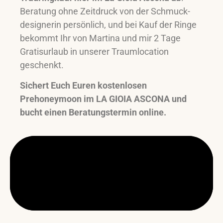
Beratung ohne Zeitdruck von der Schmuck-
designerin persönlich, und bei Kauf der Ringe
bekommt Ihr von Martina und mir 2 Tage
Gratisurlaub in unserer Traumlocation
geschenkt.
Sichert Euch Euren kostenlosen
Prehoneymoon im LA GIOIA ASCONA und
bucht einen Beratungstermin online.