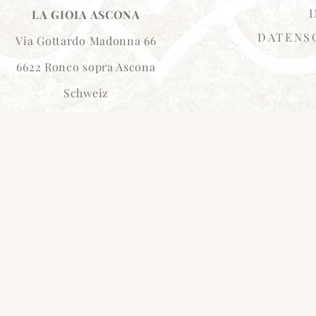
LA GIOIA ASCONA
DATENS
Via Gottardo Madonna 66
6622 Ronco sopra Ascona
Schweiz
kontakt@lagioia-ascona.ch
LA GIOIA ASCONA
ARTHOUSE
– Office Hamburg –
Steindamm 3
20099 Hamburg
Deutschland