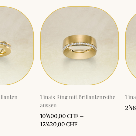
illanten
Tinais Ring mit Brillantenreihe
Tina
aussen
2'4
10'600,00
CHF
–
12'420,00
CHF