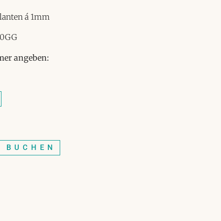
llanten á 1mm
750GG
mmer angeben:
N BUCHEN