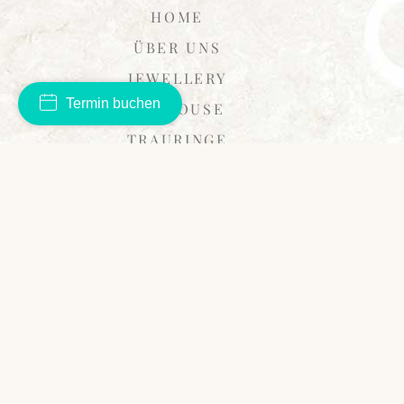
HOME
ÜBER UNS
JEWELLERY
Termin buchen
ARTHOUSE
TRAURINGE
SUITES
DESIGN
IMPRESSIONEN
EVENTS
SERVICES
KONTAKT