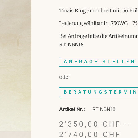
Tinais Ring 3mm breit mit 56 Bri
Legierung wählbar in: 750WG | 
Bei Anfrage bitte die Artikelnu
RTINBN18
ANFRAGE STELLEN
oder
BERATUNGSTERMI
Artikel Nr.:
RTINBN18
2'350,00
CHF
–
2'740,00
CHF