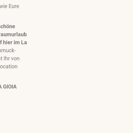
wie Eure
schöne
Traumurlaub
f hier im La
chmuck-
t Ihr von
location
A GIOIA