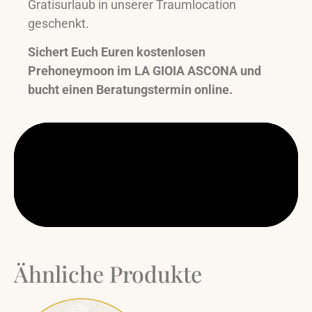
Gratisurlaub in unserer Traumlocation
geschenkt.
Sichert Euch Euren kostenlosen
Prehoneymoon im LA GIOIA ASCONA und
bucht einen Beratungstermin online.
Ähnliche Produkte